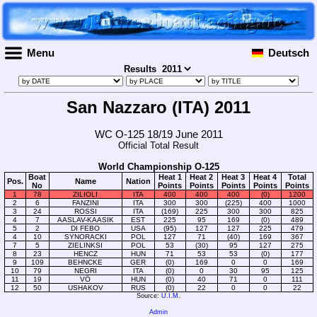
Menu
Deutsch
Results
San Nazzaro (ITA) 2011
WC O-125 18/19 June 2011
Official Total Result
World Championship O-125
Boat
Heat 1
Heat 2
Heat 3
Heat 4
Total
Pos.
Name
Nation
No
Points
Points
Points
Points
Points
1
78
ZILIOLI
ITA
400
400
400
(0)
1200
2
6
FANZINI
ITA
300
300
(225)
400
1000
3
24
ROSSI
ITA
(169)
225
300
300
825
4
7
AASLAV-KAASIK
EST
225
95
169
(0)
489
5
2
DI FEBO
USA
(95)
127
127
225
479
4
10
SYNORACKI
POL
127
71
(40)
169
367
7
5
ZIELINKSI
POL
53
(30)
95
127
275
8
23
HENCZ
HUN
71
53
53
(0)
177
9
109
BEHNCKE
GER
(0)
169
0
0
169
10
79
NEGRI
ITA
(0)
0
30
95
125
11
19
VÖ
HUN
(0)
40
71
0
111
12
50
USHAKOV
RUS
(0)
22
0
0
22
Source:
U.I.M.
Admin